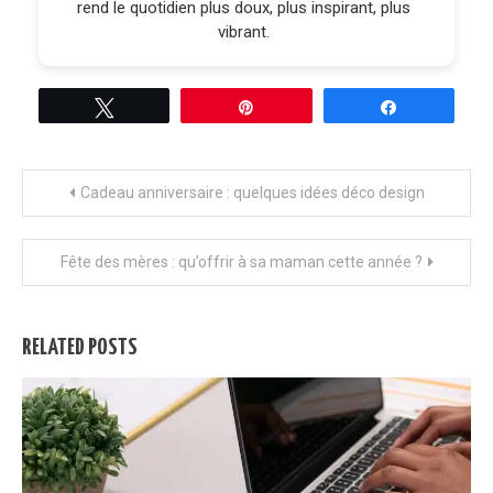
rend le quotidien plus doux, plus inspirant, plus
vibrant.
Tweetez
Épingle
Partagez
Navigation
Cadeau anniversaire : quelques idées déco design
de
Fête des mères : qu’offrir à sa maman cette année ?
l’article
RELATED POSTS