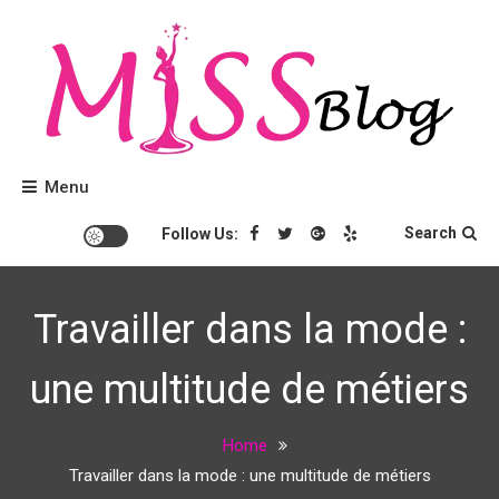
Skip
to
content
Conseils beauté et tendances mode.
Miss Blog
Menu
Search
Follow Us:
Travailler dans la mode :
une multitude de métiers
Home
Travailler dans la mode : une multitude de métiers