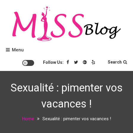
Skip
to
content
Conseils beauté et tendances mode.
Miss Blog
Menu
Search
Follow Us:
Sexualité : pimenter vos
vacances !
Home
Sexualité : pimenter vos vacances !