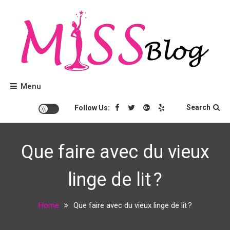
Skip
to
content
Conseils beauté et tendances mode.
Miss Blog
Menu
Search
Follow Us:
Que faire avec du vieux
linge de lit ?
Home
Que faire avec du vieux linge de lit ?