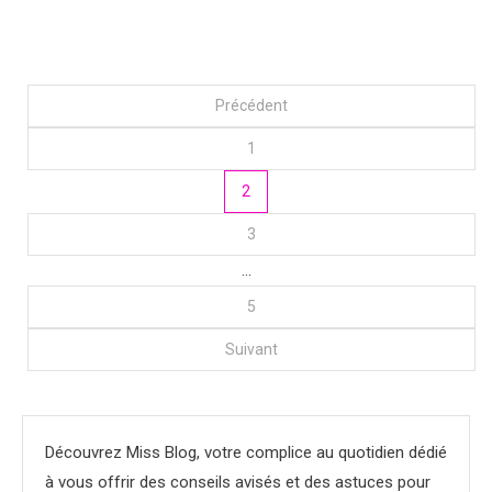
Pagination
Précédent
1
des
2
publications
3
…
5
Suivant
Découvrez Miss Blog, votre complice au quotidien dédié
à vous offrir des conseils avisés et des astuces pour