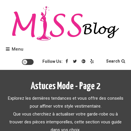
Skip
to
content
Conseils beauté et tendances mode.
Miss Blog
Menu
Search
Follow Us:
Astuces Mode - Page 2
Explorez les dernières tendances et vous offre des conseils
pour affiner votre style vestimentaire.
Que vous cherchiez à actualiser votre garde-robe ou à
trouver des pièces intemporelles, cette section vous guide
dans vos choix.