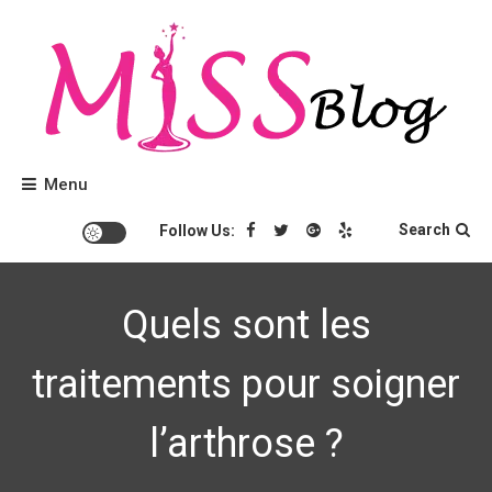
Skip
to
content
Conseils beauté et tendances mode.
Miss Blog
Menu
Search
Follow Us:
Quels sont les
traitements pour soigner
l’arthrose ?