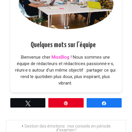
Quelques mots sur l'équipe
Bienvenue cher
MissBlog
! Nous sommes une
équipe de rédacteurs et rédactrices passionné·e·s,
réuni·e·s autour d’un même objectif : partager ce qui
rend le quotidien plus doux, plus inspirant, plus
vibrant.
Tweetez
Épingle
Partagez
Navigation
Gestion des émotions : nos conseils en période
d’examen !