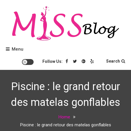
Skip
to
content
Conseils beauté et tendances mode.
Miss Blog
Menu
Search
Follow Us:
Piscine : le grand retour
des matelas gonflables
Home
Piscine : le grand retour des matelas gonflables