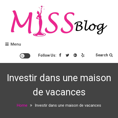
Skip
to
content
Conseils beauté et tendances mode.
Miss Blog
Menu
Search
Follow Us:
Investir dans une maison
de vacances
Home
Investir dans une maison de vacances