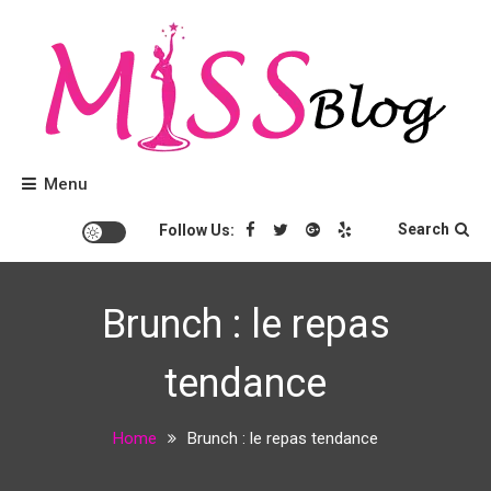
Skip
to
content
Conseils beauté et tendances mode.
Miss Blog
Menu
Search
Follow Us:
Brunch : le repas
tendance
Home
Brunch : le repas tendance