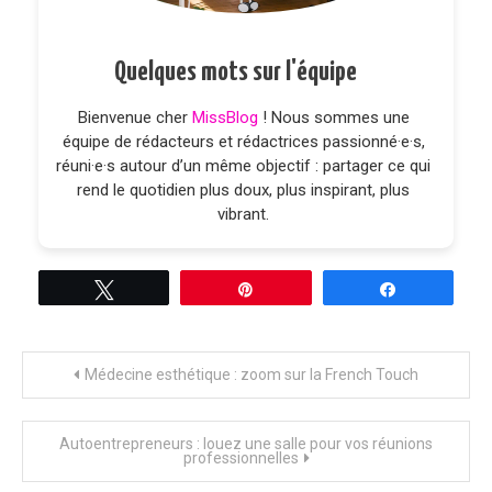
Quelques mots sur l'équipe
Bienvenue cher
MissBlog
! Nous sommes une
équipe de rédacteurs et rédactrices passionné·e·s,
réuni·e·s autour d’un même objectif : partager ce qui
rend le quotidien plus doux, plus inspirant, plus
vibrant.
Tweetez
Épingle
Partagez
Navigation
Médecine esthétique : zoom sur la French Touch
de
Autoentrepreneurs : louez une salle pour vos réunions
professionnelles
l’article