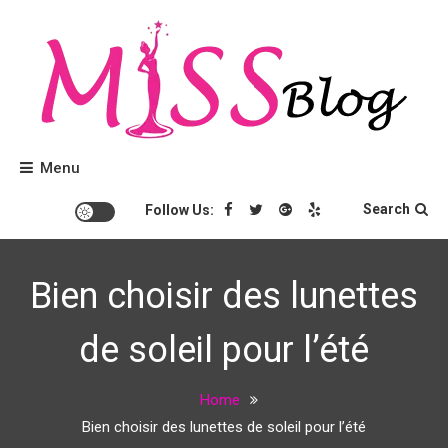
Skip
to
content
Conseils beauté et tendances mode.
Miss Blog
Menu
Search
Follow Us:
Bien choisir des lunettes
de soleil pour l’été
Home
Bien choisir des lunettes de soleil pour l’été