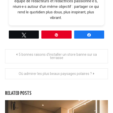
équipe de rédacteurs et rédactrices passionné·e·s,
réuni·e·s autour d’un même objectif : partager ce qui
rend le quotidien plus doux, plus inspirant, plus
vibrant.
Tweetez
Épingle
Partagez
Navigation
5 bonnes raisons d’installer un store banne sur sa
terrasse
de
Où admirer les plus beaux paysages polaires ?
l’article
RELATED POSTS