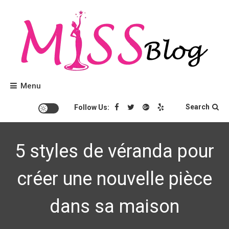
Skip
to
content
Conseils beauté et tendances mode.
Miss Blog
Menu
Search
Follow Us:
5 styles de véranda pour
créer une nouvelle pièce
dans sa maison