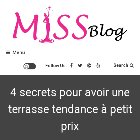
Skip
to
content
Conseils beauté et tendances mode.
Miss Blog
Menu
Search
Follow Us:
4 secrets pour avoir une
terrasse tendance à petit
prix